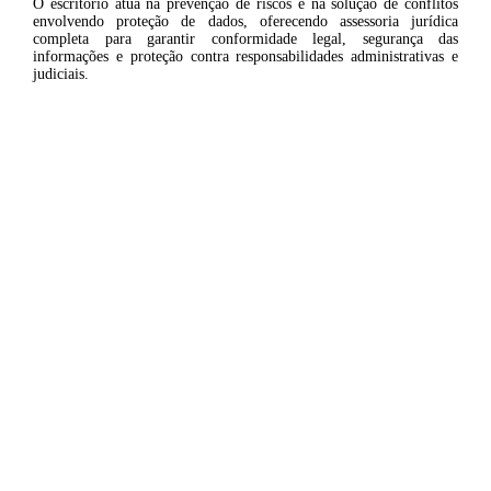
O escritório atua na prevenção de riscos e na solução de conflitos
envolvendo proteção de dados, oferecendo assessoria jurídica
completa para garantir conformidade legal, segurança das
informações e proteção contra responsabilidades administrativas e
judiciais.
SOBRE NÓS
O escritório atua no campo do Direito Digital, com
especialização em proteção de dados pessoais e
conformidade à Lei Geral de Proteção de Dados