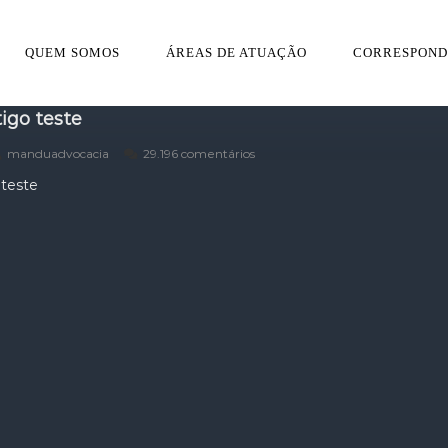
QUEM SOMOS
ÁREAS DE ATUAÇÃO
CORRESPONDE
igo teste
manduadvocacia
29.196 comentários
 teste