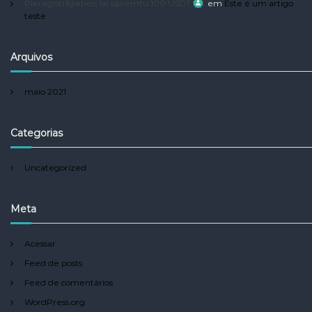
Pieregistrējieties, lai sanemtu 100 USDT
em
Este é um artigo
teste
Arquivos
maio 2021
Categorias
Uncategorized
Meta
Acessar
Feed de posts
Feed de comentários
WordPress.org