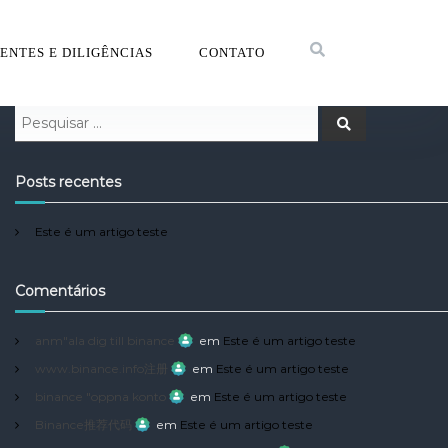
NTES E DILIGÊNCIAS
CONTATO
Posts recentes
Este é um artigo teste
Comentários
anm"ala dig till binance
em
Este é um artigo teste
www.binance.info注册
em
Este é um artigo teste
binance "oppna konto
em
Este é um artigo teste
Binance推荐代码
em
Este é um artigo teste